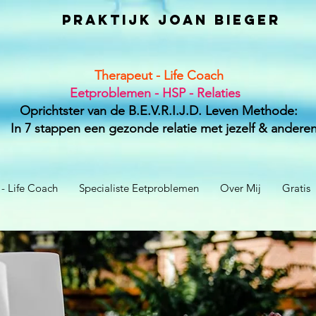
PRAKTIJK JOAN BIEGER
Therapeut - Life Coach
Eetproblemen - HSP - Relaties
Oprichtster van de B.E.V.R.I.J.D. Leven Methode:
In 7 stappen een gezonde relatie met jezelf & andere
- Life Coach
Specialiste Eetproblemen
Over Mij
Gratis