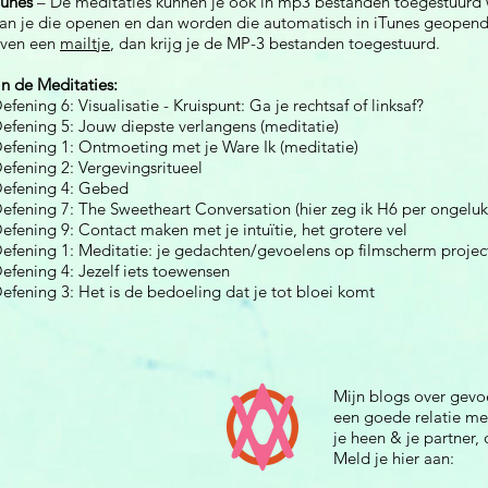
Tunes
– De meditaties kunnen je ook in mp3 bestanden toegestuurd
an je die openen en dan worden die automatisch in iTunes geopend
even een
mailtje
, dan krijg je de MP-3 bestanden toegestuurd.
ijn de Meditaties:
efening 6: Visualisatie - Kruispunt: Ga je rechtsaf of linksaf?
efening 5: Jouw diepste verlangens (meditatie)
efening 1: Ontmoeting met je Ware Ik (meditatie)
fening 2: Vergevingsritueel
efening 4: Gebed
efening 7: The Sweetheart Conversation (hier zeg ik H6 per ongeluk
fening 9: Contact maken met je intuïtie, het grotere vel
efening 1: Meditatie: je gedachten/gevoelens op filmscherm projec
efening 4: Jezelf iets toewensen
efening 3: Het is de bedoeling dat je tot bloei komt
Mijn blogs over gevo
een goede relatie me
je heen & je partner,
Meld je hier aan: