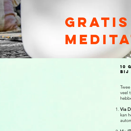
Gratis
medita
10 
bij
Twee 
veel 
hebb
Via D
kan h
autom