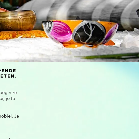
rende
 eten.
 begin ze
ij je te
obiel. Je