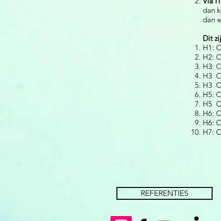
Via I
dan k
dan 
Dit z
H1: O
H2: O
H3: O
H3 Oe
H3 O
H5: O
H5 Oe
H6: O
H6: O
H7: O
REFERENTIES