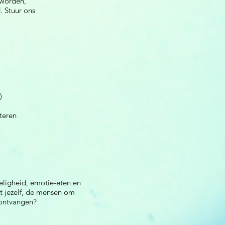
 worden,
. Stuur ons
)
teren
eligheid, emotie-eten en
t jezelf, de mensen om
 ontvangen?