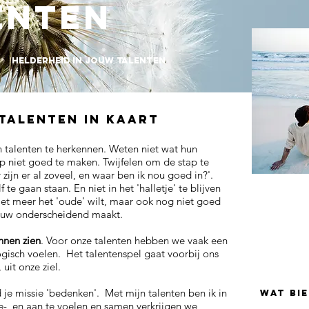
enten
t
HELDERHEID IN JOUW TALENTEN
talenten in kaart
talenten te herkennen. Weten niet wat hun
ap niet goed te maken. Twijfelen om de stap te
 zijn er al zoveel, en waar ben ik nou goed in?'.
 te gaan staan. En niet in het 'halletje' te blijven
niet meer het 'oude' wilt, maar ook nog niet goed
jouw onderscheidend maakt.
unnen zien
. Voor onze talenten hebben we vaak een
gisch voelen. Het talentenspel gaat voorbij ons
uit onze ziel.
 je missie 'bedenken'. Met mijn talenten ben ik in
WAT BI
- en aan te voelen en samen verkrijgen we