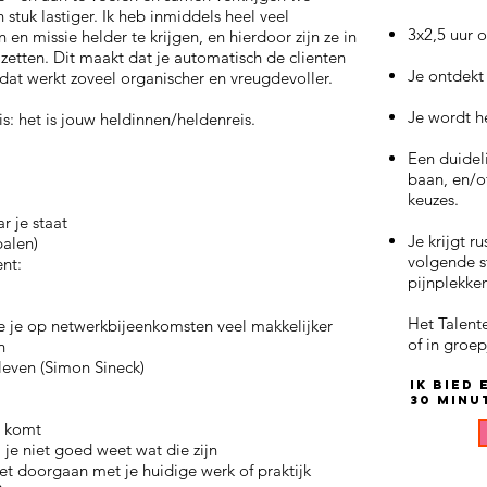
 stuk lastiger. Ik heb inmiddels heel veel
3x2,5 uur o
en missie helder te krijgen, en hierdoor zijn ze in
 zetten. Dit maakt dat je automatisch de clienten
Je ontdekt
 dat werkt zoveel organischer en vreugdevoller.
Je wordt h
eis: het is jouw heldinnen/heldenreis.
Een duidel
baan, en/o
keuzes.
r je staat
Je krijgt 
palen)
volgende st
ent:
pijnplekke
Het Talent
e je op netwerkbijeenkomsten veel makkelijker
of in groe
n
even (Simon Sineck)
Ik bied
30 minu
t komt
, je niet goed weet wat die zijn
iet doorgaan met je huidige werk of praktijk