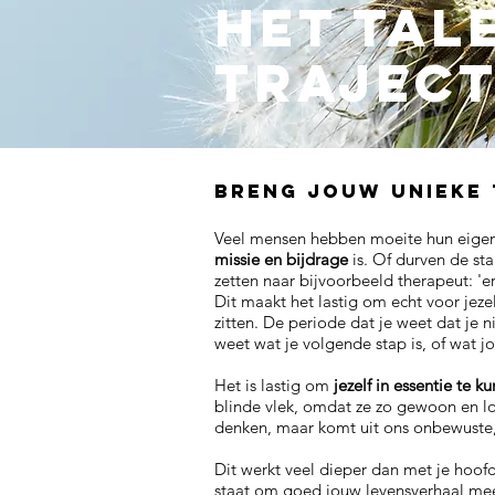
Het tal
trajec
breng jouw unieke 
Veel mensen hebben moeite hun eigen 
missie en bijdrage
is. Of durven de st
zetten naar bijvoorbeeld therapeut: 'er
Dit maakt het lastig om echt voor jezelf
zitten. De periode dat je weet dat je 
weet wat je volgende stap is, of wat 
Het is lastig om
jezelf in essentie te k
blinde vlek, omdat ze zo gewoon en lo
denken, maar komt uit ons onbewuste, 
Dit werkt veel dieper dan met je hoofd
staat om goed jouw levensverhaal mee