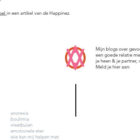
?
pel
in een artikel van de Happinez.
Mijn blogs over gevo
een goede relatie me
je heen & je partner,
Meld je hier aan:
anorexia
boulimia
vreetbuien
emotionele eter
wie kan mij helpen met