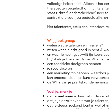
volledige helderheid. Alleen is het een
therapeuten begeleidt om hun talenten 
staat zichzelf 'onderscheidend' neer te
aantrekt die voor jou bedoeld zijn. En
Het
talententraject
is een intensieve r
Wil jij ook graag:
weten wat je talenten en missie is?
weten waar je echt goed in bent & waa
en waar je heen gaat/wilt (je koers be
En/of als je therapeut/coach/trainer b
een specifieke doelgroep hebben
je specialiseren
een marketing zin hebben, waardoor j
kan onderscheiden en kunt verwoorde
de WHY van je praktijk/onderneming/l
Voel je, merk je
dat je veel meer in huis hebt, dan erui
dat je je onzeker voelt mbt je talenten
dat je steeds zoekend bent in wel of n