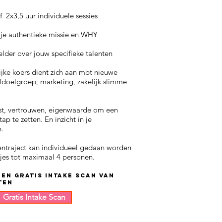
f 2x3,5 uur individuele sessies
 je authentieke missie en WHY
elder over jouw specifieke talenten
ijke koers dient zich aan mbt nieuwe
fdoelgroep, marketing, zakelijk slimme
rust, vertrouwen, eigenwaarde om een
ap te zetten. En inzicht in je
n.
entraject kan individueel gedaan worden
pjes tot maximaal 4 personen.
 een gratis intake scan van
ten
Gratis Intake Scan