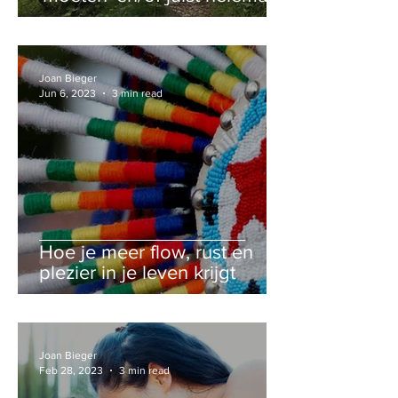
op en leeg?
Joan Bieger
Jun 6, 2023
3 min read
Hoe je meer flow, rust en
plezier in je leven krijgt
Joan Bieger
Feb 28, 2023
3 min read