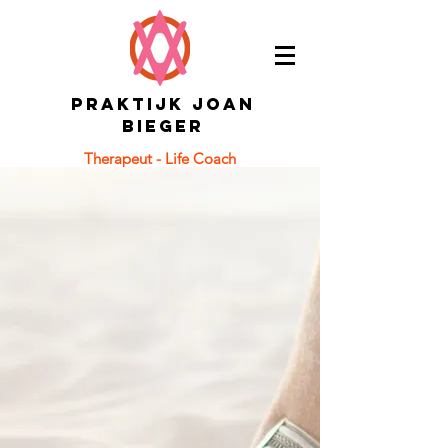
PRAKTIJK JOAN
BIEGER
Therapeut - Life Coach
Eetproblemen - HSP - Relaties
Oprichtster van de B.E.V.R.I.J.D. Leven
Methode:
In 7 stappen een gezonde relatie met jezelf
& anderen