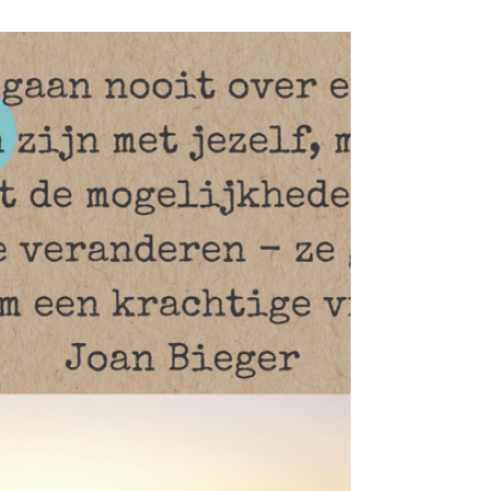
verhaal over schaamte
PING…appje van een buurvrouw uit de straat:
‘wat een leuk artikel staat er in de Margriet’. Ik
lees het stukje, zie mezelf staan, en...