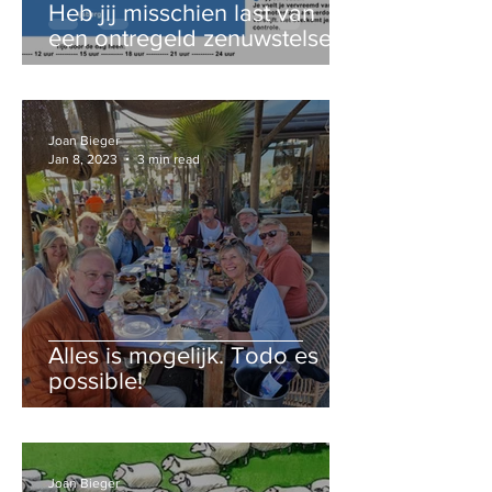
Heb jij misschien last van
een ontregeld zenuwstelsel?
Zeven kenmerken?
Joan Bieger
Jan 8, 2023
3 min read
Alles is mogelijk. Todo es
possible!
Joan Bieger