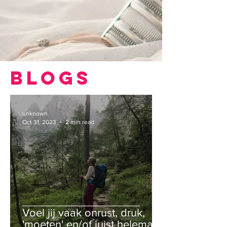
Blogs
unknown
Oct 31, 2023
2 min read
Voel jij vaak onrust, druk,
'moeten' en/of juist helemaal