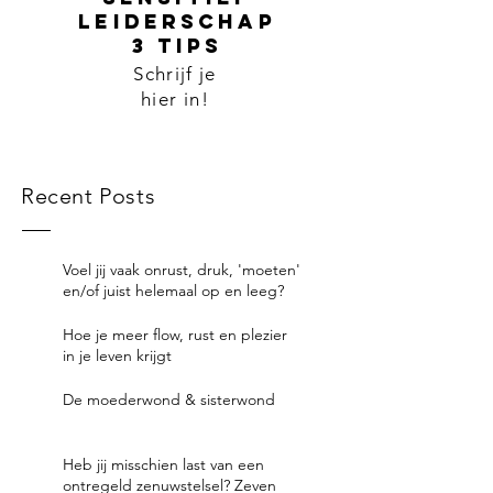
leiderschap
3 tips
Schrijf je
hier in!
Recent Posts
Voel jij vaak onrust, druk, 'moeten'
en/of juist helemaal op en leeg?
Hoe je meer flow, rust en plezier
in je leven krijgt
De moederwond & sisterwond
Heb jij misschien last van een
ontregeld zenuwstelsel? Zeven