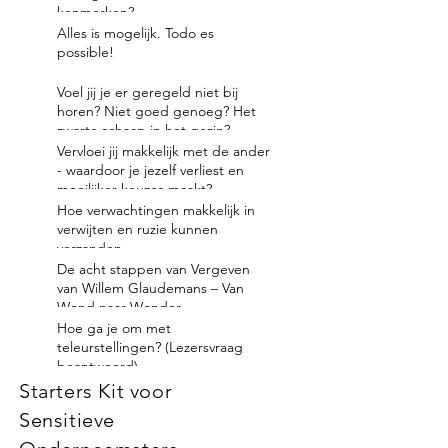
kenmerken?
Alles is mogelijk. Todo es
possible!
Voel jij je er geregeld niet bij
horen? Niet goed genoeg? Het
zwarte schaap in het gezin?
Vervloei jij makkelijk met de ander
- waardoor je jezelf verliest en
moeilijker keuzes maakt?
Hoe verwachtingen makkelijk in
verwijten en ruzie kunnen
verzanden
De acht stappen van Vergeven
van Willem Glaudemans – Van
Wond naar Wonder
Hoe ga je om met
teleurstellingen? (Lezersvraag
beantwoord)
Starters Kit voor
Sensitieve