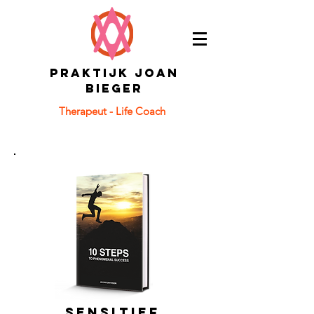
PRAKTIJK JOAN
BIEGER
Therapeut - Life Coach
Eetproblemen - HSP - Relaties
Oprichtster van de B.E.V.R.I.J.D. Leven
Methode:
In 7 stappen een gezonde relatie met jezelf
& anderen
Sensitief