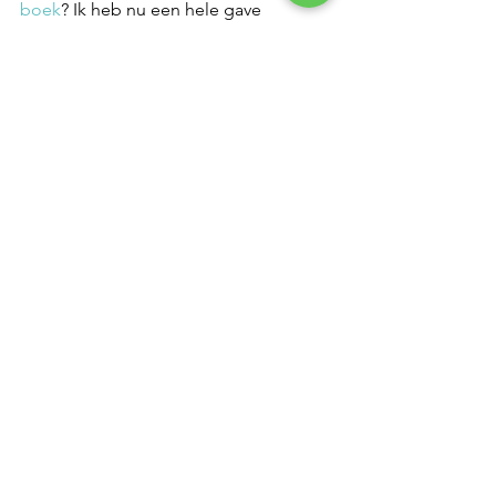
boek
? Ik heb nu een hele gave 
aanbieding. Je krijgt behalve het boek 
ook een
 20-minuten gratis Doorbraak-
sessie
 (via de telefoon/skype) zodat je 
meteen inzicht krijgt waar echt het 
KNELPUNT van jouw eetprobleem ligt. 
Door mijn kennis en ervaring hoor ik 
dat (tussen de regels door) meestal 
binnen 10 minuten.
Comments